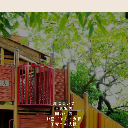
園について
入園案内
園の生活
お昼ごはん・食育
子育ての支援