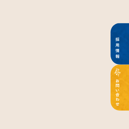
園の生活
お昼ごはん・食育
子育ての支援
あらかしの会
Life
Food
Support
Parents' association
採用情報
お問い合わせ